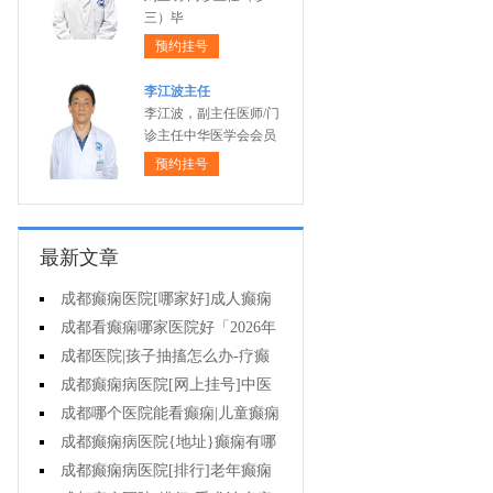
三）毕
预约挂号
李江波主任
李江波，副主任医师/门
诊主任中华医学会会员
预约挂号
最新文章
成都癫痫医院[哪家好]成人癫痫
有什么症状?
成都看癫痫哪家医院好「2026年
度公布」癫痫病的用药注意事项有
成都医院|孩子抽搐怎么办-疗癫
什么?
痫用药注意哪些?
成都癫痫病医院[网上挂号]中医
药治疗儿童癫痫的费用是多少?
成都哪个医院能看癫痫|儿童癫痫
怎么治疗?
成都癫痫病医院{地址}癫痫有哪
些治疗方式?
成都癫痫病医院[排行]老年癫痫