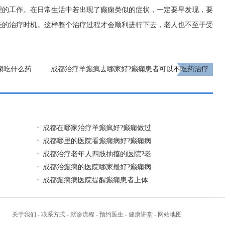
理的工作。在日常生活中若出现了癫痫类似的症状，一定要早发现，要
佳的治疗时机。这样整个治疗过程才会顺利进行下去，老人也不至于受
痫吃什么药
成都治疗羊癫疯去哪家好?癫痫患者可以不吃药治疗
吗?
下一页
成都在哪家治疗羊癫疯好?癫痫做过
成都哪里的医院看癫痫病好?癫痫病
成都治疗老年人四肢抽搐的医院?老
成都治癫痫的医院哪家最好?癫痫病
成都癫痫病医院提醒癫痫患者上体
关于我们
-
联系方式
-
就诊流程
-
预约医生
-
健康讲堂
-
网站地图