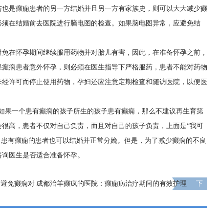
与也是癫痫患者的另一方结婚并且另一方有家族史，则可以大大减少癫
必须在结婚前去医院进行脑电图的检查。如果脑电图异常，应避免结
避免在怀孕期间继续服用药物并对胎儿有害，因此，在准备怀孕之前，
果癫痫患者意外怀孕，则必须在医生指导下严格服药，患者不能对药物
未经许可而停止使用药物，孕妇还应注意定期检查和随访医院，以便医
，如果一个患有癫痫的孩子所生的孩子患有癫痫，那么不建议再生育第
会很高，患者不仅对自己负责，而且对自己的孩子负责，上面是“我可
，患有癫痫的患者也可以结婚并正常分娩。但是，为了减少癫痫的不良
咨询医生是否适合准备怀孕。
何避免癫痫对
成都治羊癫疯的医院：癫痫病治疗期间的有效护理
下
一页