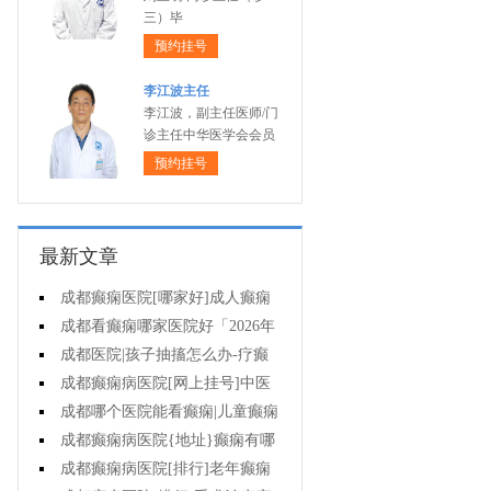
三）毕
预约挂号
李江波主任
李江波，副主任医师/门
诊主任中华医学会会员
预约挂号
最新文章
成都癫痫医院[哪家好]成人癫痫
有什么症状?
成都看癫痫哪家医院好「2026年
度公布」癫痫病的用药注意事项有
成都医院|孩子抽搐怎么办-疗癫
什么?
痫用药注意哪些?
成都癫痫病医院[网上挂号]中医
药治疗儿童癫痫的费用是多少?
成都哪个医院能看癫痫|儿童癫痫
怎么治疗?
成都癫痫病医院{地址}癫痫有哪
些治疗方式?
成都癫痫病医院[排行]老年癫痫