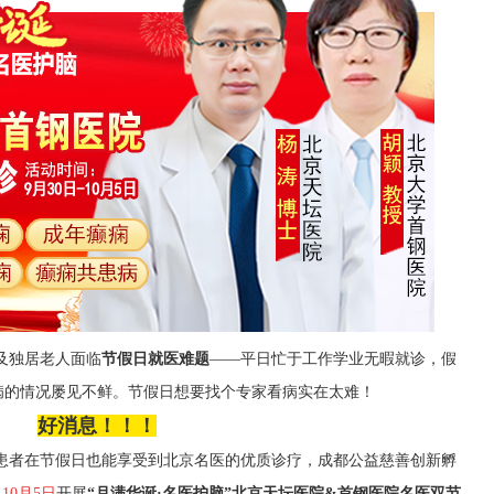
及独居老人面临
节假日就医难题
——平日忙于工作学业无暇就诊，假
病的情况屡见不鲜。
节假日想要找个专家看病实在太难！
好消息！！！
患者在节假日也能享受到北京名医的优质诊疗，
成都公益慈善创新孵
-10月
5
日
开展
“
月满华诞
·名医护脑
”
北京天坛医院
&首钢医院
名医双节