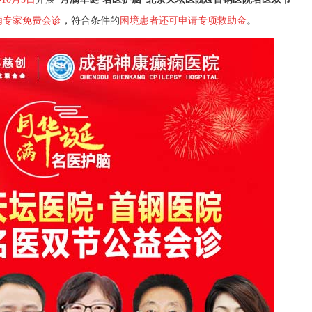
痫专家免费会诊
，
符合条件的
困境患者还
可申请专项救助金
。