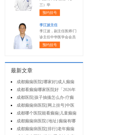
三）毕
预约挂号
李江波主任
李江波，副主任医师/门
诊主任中华医学会会员
预约挂号
最新文章
成都癫痫医院[哪家好]成人癫痫
有什么症状?
成都看癫痫哪家医院好「2026年
度公布」癫痫病的用药注意事项有
成都医院|孩子抽搐怎么办-疗癫
什么?
痫用药注意哪些?
成都癫痫病医院[网上挂号]中医
药治疗儿童癫痫的费用是多少?
成都哪个医院能看癫痫|儿童癫痫
怎么治疗?
成都癫痫病医院{地址}癫痫有哪
些治疗方式?
成都癫痫病医院[排行]老年癫痫