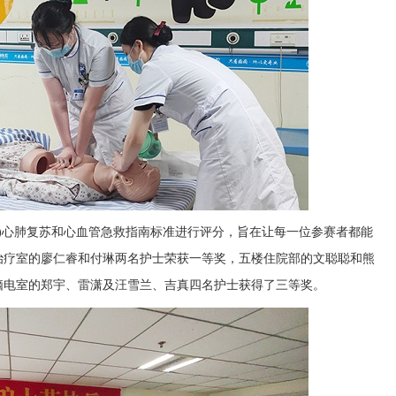
HA)心肺复苏和心血管急救指南标准进行评分，旨在让每一位参赛者都能
治疗室的廖仁睿和付琳两名护士荣获一等奖，五楼住院部的文聪聪和熊
脑电室的郑宇、雷潇及汪雪兰、吉真四名护士获得了三等奖。