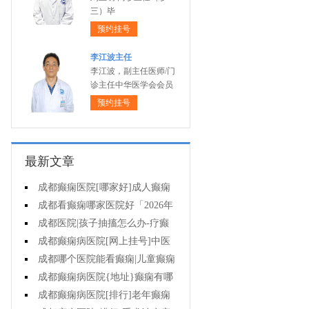
三）毕
预约挂号
李江波主任
李江波，副主任医师/门
诊主任中华医学会会员
预约挂号
最新文章
成都癫痫医院[哪家好]成人癫痫
有什么症状?
成都看癫痫哪家医院好「2026年
度公布」癫痫病的用药注意事项有
成都医院|孩子抽搐怎么办-疗癫
什么?
痫用药注意哪些?
成都癫痫病医院[网上挂号]中医
药治疗儿童癫痫的费用是多少?
成都哪个医院能看癫痫|儿童癫痫
怎么治疗?
成都癫痫病医院{地址}癫痫有哪
些治疗方式?
成都癫痫病医院[排行]老年癫痫