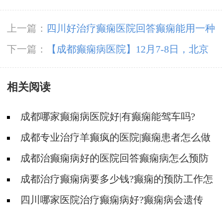
上一篇：
四川好治疗癫痫医院回答癫痫能用一种
方法治疗好吗?
下一篇：
【成都癫痫病医院】12月7-8日，北京
三甲知名癫痫专家亲临成都免费会诊，多项援助
相关阅读
补贴限时发放!
成都哪家癫痫病医院好|有癫痫能驾车吗?
成都专业治疗羊癫疯的医院|癫痫患者怎么做
能预防发作?
成都治癫痫病好的医院回答癫痫病怎么预防
有效果?
成都治疗癫痫病要多少钱?癫痫的预防工作怎
么做?
四川哪家医院治疗癫痫病好?癫痫病会遗传
吗?