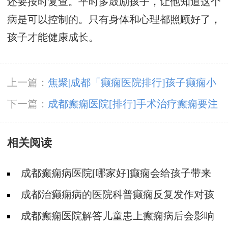
还要按时复查。平时多鼓励孩子，让他知道这个
病是可以控制的。只有身体和心理都照顾好了，
孩子才能健康成长。
上一篇：
焦聚|成都「癫痫医院排行]孩子癫痫小
发作的症状是什么?
下一篇：
成都癫痫医院[排行]手术治疗癫痫要注
意什么?
相关阅读
成都癫痫病医院[哪家好]癫痫会给孩子带来
伤害吗?
成都治癫痫病的医院科普癫痫反复发作对孩
子有什么危害?
成都癫痫医院解答儿童患上癫痫病后会影响