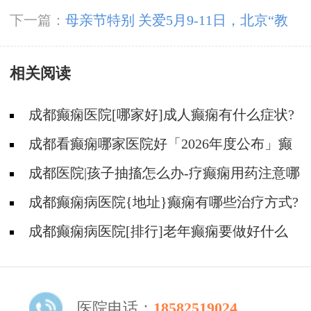
京三甲名医空降成都，为癫痫患者带来新希望
下一篇：
母亲节特别 关爱5月9-11日，北京“教
授级”癫痫名医亲临神康，多学科会诊助力患者
相关阅读
重获健康
成都癫痫医院[哪家好]成人癫痫有什么症状?
成都看癫痫哪家医院好「2026年度公布」癫
痫病的用药注意事项有什么?
成都医院|孩子抽搐怎么办-疗癫痫用药注意哪
些?
成都癫痫病医院{地址}癫痫有哪些治疗方式?
成都癫痫病医院[排行]老年癫痫要做好什么
护理?
医院电话：
18582519024