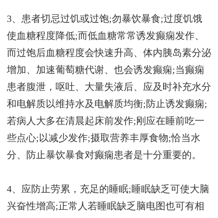
3、患者切忌过饥或过饱;勿暴饮暴食;过度饥饿
使血糖程度降低;而低血糖常常诱发癫痫发作、
而过饱后血糖程度会快速升高、体内胰岛素分泌
增加、加速葡萄糖代谢、也会诱发癫痫;当癫痫
患者腹泄，呕吐、大量失液后、应及时补充水分
和电解质以维持水及电解质均衡;防止诱发癫痫;
若病人大多在清晨起床前发作;刚应在睡前吃一
些点心;以减少发作;摄取营养丰厚食物;恰当水
分、防止暴饮暴食对癫痫患者是十分重要的。
4、应防止劳累，充足的睡眠;睡眠缺乏可使大脑
兴奋性增高;正常人若睡眠缺乏脑电图也可有相