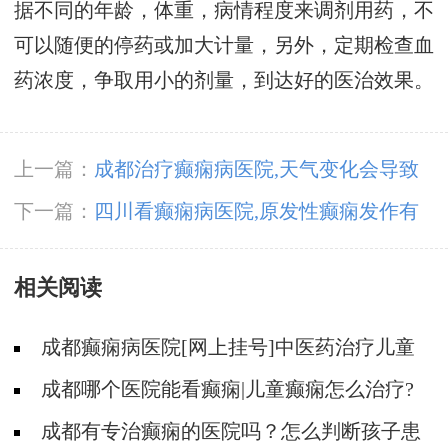
据不同的年龄，体重，病情程度来调剂用药，不
可以随便的停药或加大计量，另外，定期检查血
药浓度，争取用小的剂量，到达好的医治效果。
上一篇：
成都治疗癫痫病医院,天气变化会导致
癫痫病发作吗?
下一篇：
四川看癫痫病医院,原发性癫痫发作有
什么表现?
相关阅读
成都癫痫病医院[网上挂号]中医药治疗儿童
癫痫的费用是多少?
成都哪个医院能看癫痫|儿童癫痫怎么治疗?
成都有专治癫痫的医院吗？怎么判断孩子患