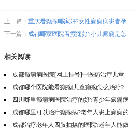
上一篇：
重庆看癫痫哪家好?女性癫痫病患者孕
期该注意哪些?
下一篇：
成都哪家医院看癫痫好?小儿癫痫是怎
么引起的呢?
相关阅读
成都癫痫病医院[网上挂号]中医药治疗儿童
癫痫的费用是多少?
成都哪个医院能看癫痫|儿童癫痫怎么治疗?
四川哪里癫痫病医院治疗的好?青少年癫痫病
患者应该怎么自我护理?
成都哪里可以治疗癫痫病?老年人患上癫痫的
原因是什么?
成都治疗老年人四肢抽搐的医院?老年人能做