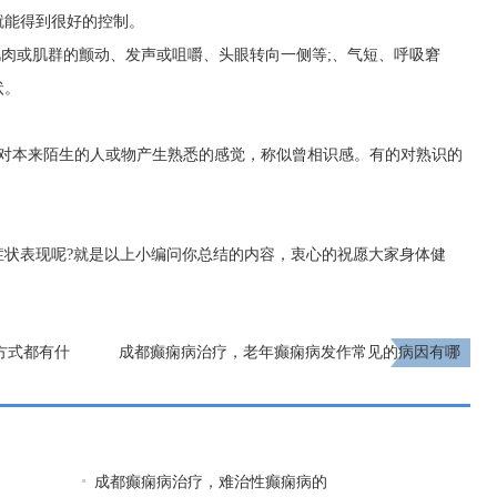
就能得到很好的控制。
肌肉或肌群的颤动、发声或咀嚼、头眼转向一侧等;、气短、呼吸窘
状。
人对本来陌生的人或物产生熟悉的感觉，称似曾相识感。有的对熟识的
症状表现呢?就是以上小编问你总结的内容，衷心的祝愿大家身体健
方式都有什
成都癫痫病治疗，老年癫痫病发作常见的病因有哪
些?
下一页
成都癫痫病治疗，难治性癫痫病的