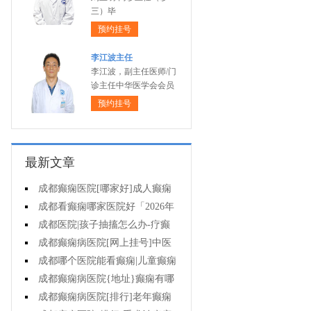
三）毕
预约挂号
李江波主任
李江波，副主任医师/门
诊主任中华医学会会员
预约挂号
最新文章
成都癫痫医院[哪家好]成人癫痫
有什么症状?
成都看癫痫哪家医院好「2026年
度公布」癫痫病的用药注意事项有
成都医院|孩子抽搐怎么办-疗癫
什么?
痫用药注意哪些?
成都癫痫病医院[网上挂号]中医
药治疗儿童癫痫的费用是多少?
成都哪个医院能看癫痫|儿童癫痫
怎么治疗?
成都癫痫病医院{地址}癫痫有哪
些治疗方式?
成都癫痫病医院[排行]老年癫痫