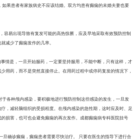
查，如果患者有家族病史不应该结婚。双方均患有癫痫的未婚夫妻也要
发热，容易出现导致有复发可能的高热惊厥，应及早地采取有效预防控制
也就减少了癫痫发作的几率。
重要的事情是，一旦开始服药，一定要坚持服用，不能中断，只有这样，才
减少用药，而不是突然直接停止。在用药过程中或停药复发的情况下，
，对于各种颅内感染，要积极地进行预防控制这些感染的发生，一旦发
治疗，减轻脑组织的受损程度。在颅内感染的急性期，这时应及时、足
成的损害，也可也会避免癫痫的再次发作。
成都癫痫病专科医院挂号
一旦确诊癫痫，癫痫患者需要尽快治疗。 只要在医生的指导下进行合